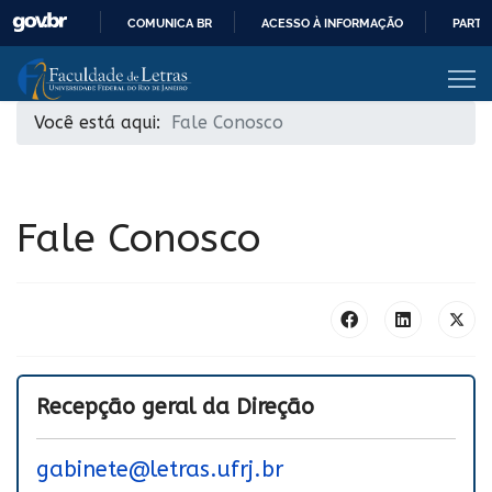
COMUNICA BR
ACESSO À INFORMAÇÃO
PARTI
IR
PARA
O
Você está aqui:
Fale Conosco
CONTEÚDO
Fale Conosco
Recepção geral da Direção
gabinete@letras.ufrj.br